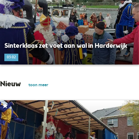
Sinterklaas zet voet aan wal in Harderwijk
03:02
Nieuw
toon meer