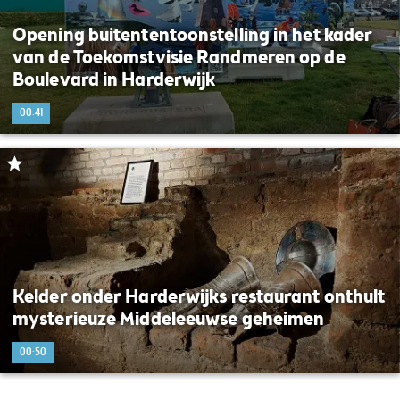
Opening buitententoonstelling in het kader
van de Toekomstvisie Randmeren op de
Boulevard in Harderwijk
00:41
Kelder onder Harderwijks restaurant onthult
mysterieuze Middeleeuwse geheimen
00:50