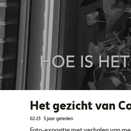
Het gezicht van C
02:23
5 jaar geleden
Foto-expositie met verhalen van me