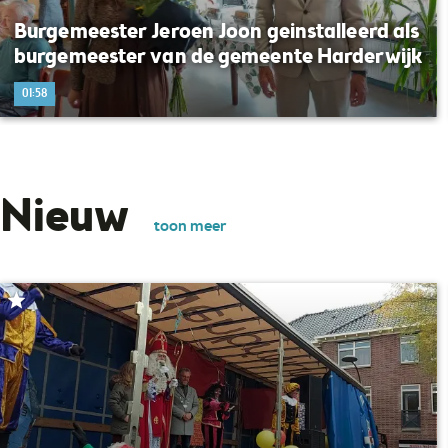
Burgemeester Jeroen Joon geinstalleerd als
burgemeester van de gemeente Harderwijk
01:58
Nieuw
toon meer