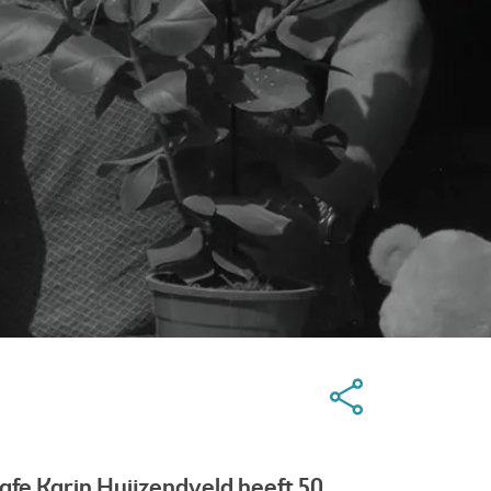
fe Karin Huijzendveld heeft 50