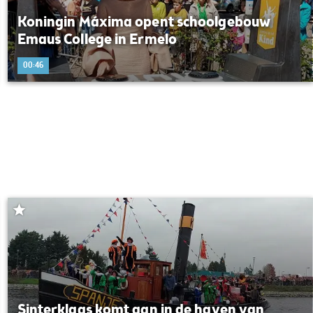
Koningin Máxima opent schoolgebouw
Emaus College in Ermelo
00:46
Sinterklaas komt aan in de haven van