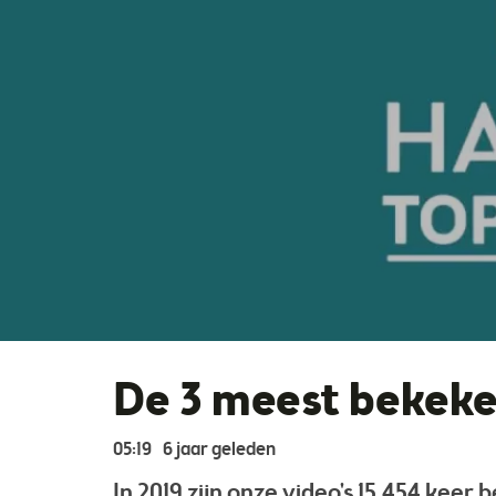
De 3 meest bekeke
05:19
6 jaar geleden
In 2019 zijn onze video's 15.454 keer