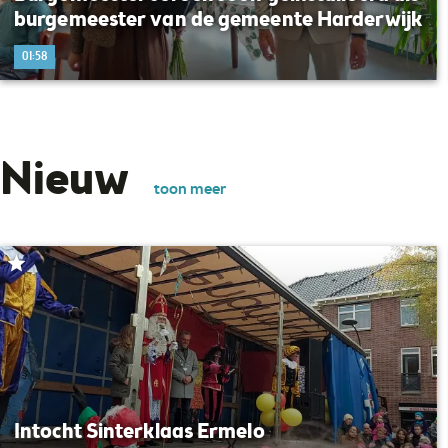
burgemeester van de gemeente Harderwijk
01:58
Nieuw
toon meer
Intocht Sinterklaas Ermelo