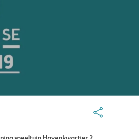
Opening speeltuin Havenkwartier 2.