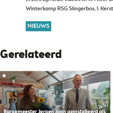
Winterkamp RSG Slingerbos, 1. Kerst
NIEUWS
Gerelateerd
Burgemeester Jeroen Joon geinstalleerd als