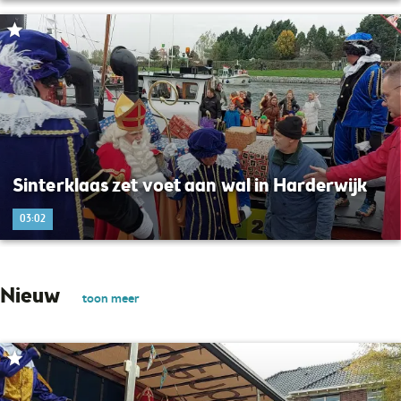
Sinterklaas zet voet aan wal in Harderwijk
03:02
Nieuw
toon meer