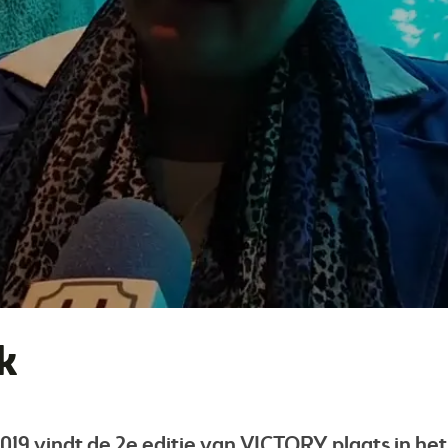
k
019 vindt de 2e editie van VICTORY plaats in het