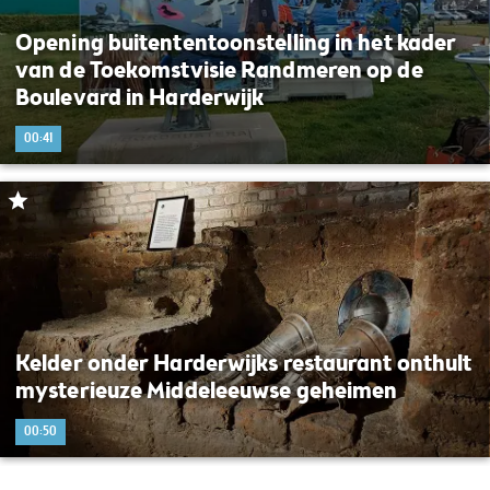
Opening buitententoonstelling in het kader
van de Toekomstvisie Randmeren op de
Boulevard in Harderwijk
00:41
Kelder onder Harderwijks restaurant onthult
mysterieuze Middeleeuwse geheimen
00:50