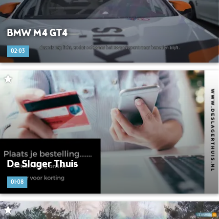
BMW M4 GT4
02:03
De Slager Thuis
01:08