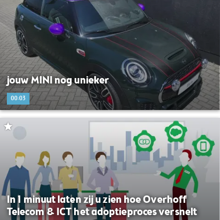
jouw MINI nog unieker
00:03
In 1 minuut laten zij u zien hoe Overhoff
Telecom & ICT het adoptieproces versnelt