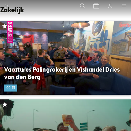
Zakelijk
Vacatures Palingrokerij en Vishandel Dries
van den Berg
00:43